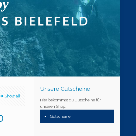
Unsere Gutscheine
Show all
Hier bekommst du Gutscheine für
unseren Shop:
0
Gutscheine