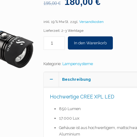
180,00
€
195,00
€
inkl. 19 % MwSt.
zzgl.
Versandkosten
Lieferzeit: 2-3 Werktage
In den Warenkorb
Kategorie:
Lampensysteme
Beschreibung
Hochwertige CREE XPL LED
850 Lumen
17.000 Lux
Gehäuse ist aus hochwertigem, mattschw
Aluminium