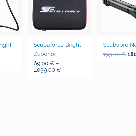
right
Scubaforce Bright
Scubapro N
Zubehör
195,00
€
18
69,00
€
–
1.099,00
€