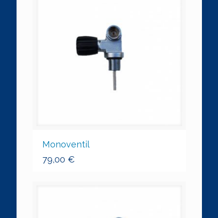
Monoventil
79,00
€