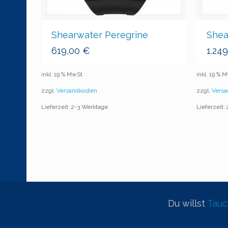
Shearwater Peregrine
Shea
619,00
€
1.24
inkl. 19 % MwSt.
inkl. 19 % 
zzgl.
Versandkosten
zzgl.
Versa
Lieferzeit: 2-3 Werktage
Lieferzeit:
Du willst
Tau