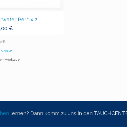
rwater Perdix 2
9,00
€
MwSt.
ndkosten
 2-3 Werktage
chen
lernen? Dann komm zu uns in den
TAUCHCENTE