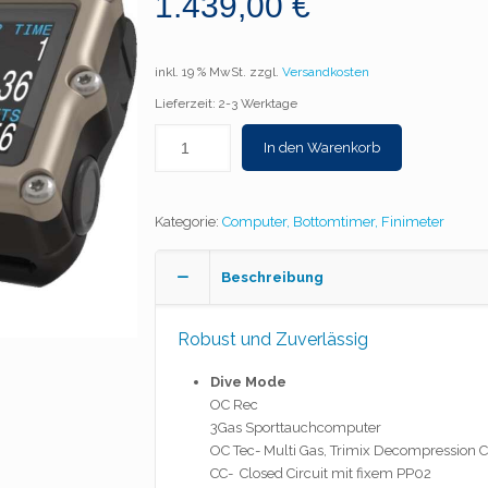
1.439,00
€
inkl. 19 % MwSt.
zzgl.
Versandkosten
Lieferzeit: 2-3 Werktage
In den Warenkorb
Kategorie:
Computer, Bottomtimer, Finimeter
Beschreibung
Robust und Zuverlässig
Dive Mode
OC Rec
3Gas Sporttauchcomputer
OC Tec- Multi Gas, Trimix Decompression
CC- Closed Circuit mit fixem PP02