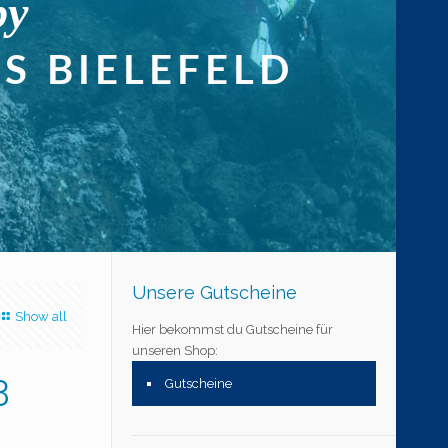
Unsere Gutscheine
Show all
Hier bekommst du Gutscheine für
unseren Shop:
3
Gutscheine