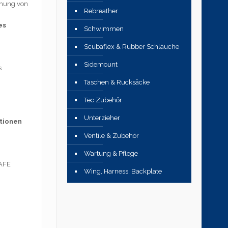
achung von
Rebreather
es
Schwimmen
Scubaflex & Rubber Schläuche
Sidemount
s
Taschen & Rucksäcke
Tec Zubehör
Unterzieher
ationen
Ventile & Zubehör
Wartung & Pflege
SAFE
Wing, Harness, Backplate