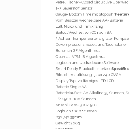
Petrel Fischer- Closed Circuit live Überw
1- 3 Sauerstoff Sensor
Gauge- Bottom Time mit Stoppuhr
Featur
Vom Besitzer wechselbare AA- Batterie
Luft, Nitrox und Trimix fähig
Bailout Wechsel von CC nach BA
3 Achsen, kompensierter digitaler Kompas
Dekompressionsmodell und Tauchplaner
Bühlman GF Algorithmus
Optimal- VPM- B Algoritmus
Logbuch und Updradebare Software
Smart Ready Bluetooth Interface
Spezifik
Bildschirmauflösung: 320x 240 QVGA
Display Typ- vollfarbiges LED LCD
Batterie Single AA
Batterielaufzeit: AA Alkaline 35 Stunden, 
LS14500- 100 Stunden
Anzahl Gase- 5OC/ 5CC
Logbuch 1000 Stunden
83x 74x 39mm
Gewicht 260g