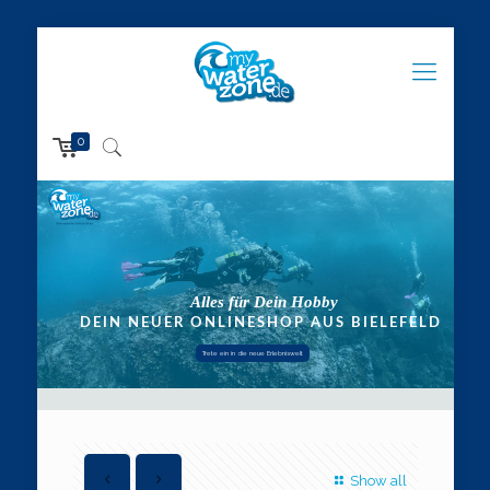
0
Trete ein in die neue Erlebniswelt
Show all