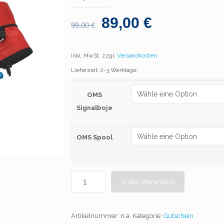
89,00
€
99,00
€
inkl. MwSt.
zzgl.
Versandkosten
Lieferzeit: 2-3 Werktage
OMS
Signalboje
OMS Spool
In den Warenkorb
Artikelnummer:
n.a.
Kategorie:
Gutschein