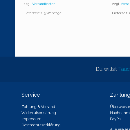
zzgl.
Versandkosten
zzgl.
Versa
Lieferzeit: 2-3 Werktage
Lieferzeit:
Du willst
Tau
Service
Zahlun
Zahlung & Versand
Überweisu
Widerrufserklärung
Nachnahm
Impressum
PayPal
Datenschutzerklärung
Alle Preise 