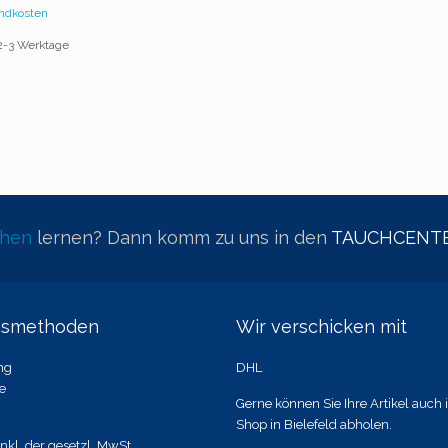
ndkosten
 2-3 Werktage
chen
lernen? Dann komm zu uns in den
TAUCHCENTE
gsmethoden
Wir verschicken mit
ng
DHL
e
Gerne können Sie Ihre Artikel auch
Shop in Bielefeld abholen.
inkl. der gesetzl. MwSt.