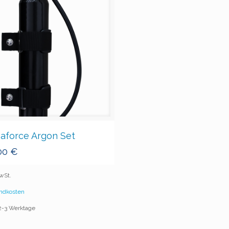
aforce Argon Set
00
€
MwSt.
ndkosten
 2-3 Werktage