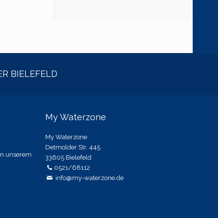
R BIELEFELD
My Waterzone
My Waterzone
Detmolder Str. 445
 in unserem
33605 Bielefeld
0521/68112
info@my-waterzone.de