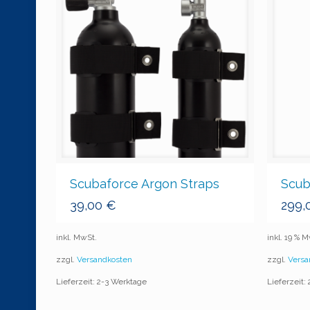
Scubaforce Argon Straps
Scub
39,00
€
299,
inkl. MwSt.
inkl. 19 % 
zzgl.
Versandkosten
zzgl.
Versa
Lieferzeit: 2-3 Werktage
Lieferzeit: