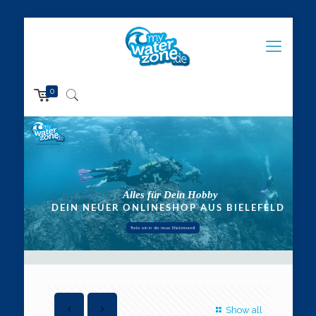
0
Trete ein in die neue Erlebniswelt
Show all