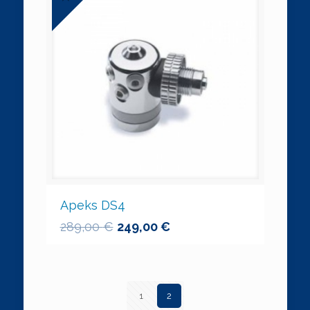
Apeks DS4
289,00
€
249,00
€
1
2